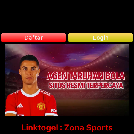
Daftar
Login
Linktogel : Zona Sports